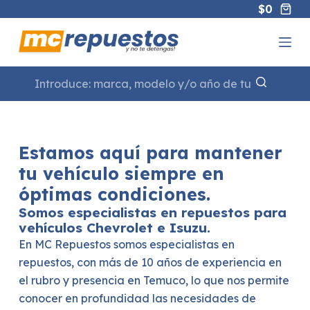
$
0
S
a
l
t
a
r
a
l
Estamos aquí para mantener
c
tu vehículo siempre en
o
óptimas condiciones.
n
Somos especialistas en repuestos para
t
vehículos Chevrolet e Isuzu.
e
En MC Repuestos somos especialistas en
n
repuestos, con más de 10 años de experiencia en
i
el rubro y presencia en Temuco, lo que nos permite
d
conocer en profundidad las necesidades de
o